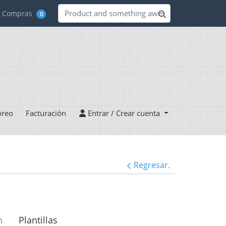
de Compras
0
Entrar / Crear cuenta
oreo
Facturación
Entrar / Crear cuenta
Regresar.
n
Plantillas