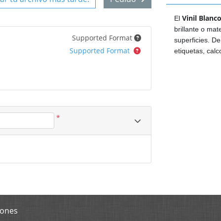
V
inil Blanc
El
brillante o mat
Supported Format
superficies. De
Supported Format
etiquetas, calc
*
iones