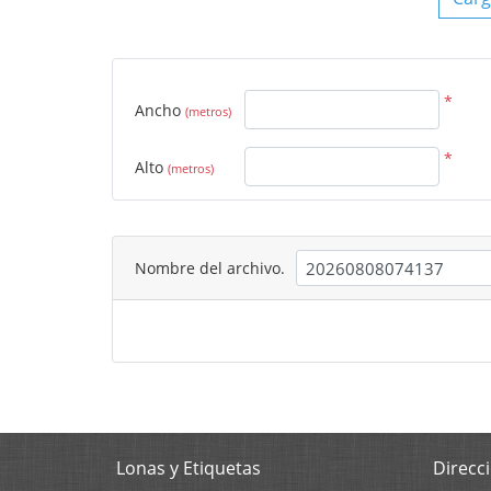
*
Ancho
(metros)
*
Alto
(metros)
Nombre del archivo.
Lonas y Etiquetas
Direcc