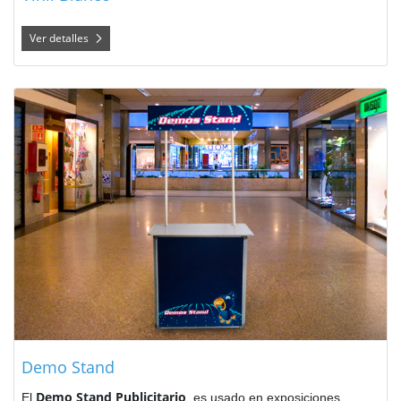
Ver detalles
Ver detalles Demo Stand
Demo Stand
Demo Stand Publicitario
El
, es usado en e
xposiciones,