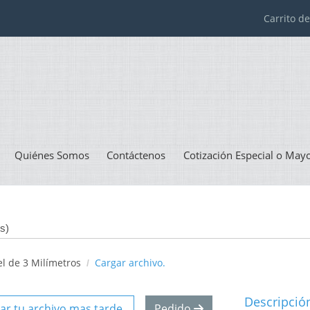
Carrito 
Quiénes Somos
Contáctenos
Cotización Especial o May
os)
el de 3 Milímetros
Cargar archivo.
Descripció
ar tu archivo mas tarde.
Pedido