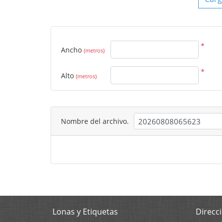
*
Ancho
(metros)
*
Alto
(metros)
Nombre del archivo.
Lonas y Etiquetas
Direcc