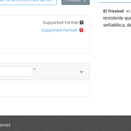
El Trovicel
es 
resistente qu
Supported Format
señalética, d
Supported Format
*
iones