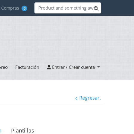
de Compras
0
Entrar / Crear cuenta
oreo
Facturación
Entrar / Crear cuenta
Regresar.
n
Plantillas